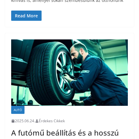
kihívás is, amellyel sokan szembesülünk az otthonunk
Read More
AUTÓ
2025.06.24.
Érdekes Cikkek
A futómű beállítás és a hosszú