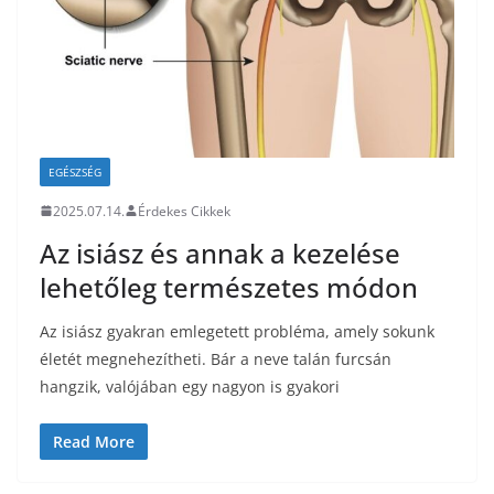
EGÉSZSÉG
2025.07.14.
Érdekes Cikkek
Az isiász és annak a kezelése
lehetőleg természetes módon
Az isiász gyakran emlegetett probléma, amely sokunk
életét megnehezítheti. Bár a neve talán furcsán
hangzik, valójában egy nagyon is gyakori
Read More