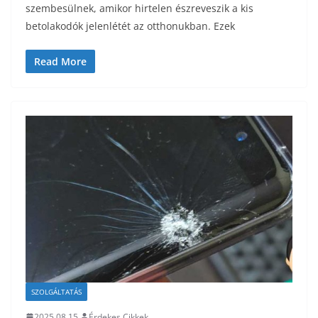
szembesülnek, amikor hirtelen észreveszik a kis
betolakodók jelenlétét az otthonukban. Ezek
Read More
SZOLGÁLTATÁS
2025.08.15.
Érdekes Cikkek