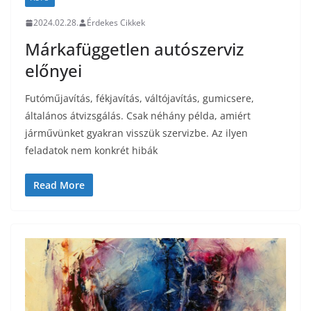
2024.02.28.
Érdekes Cikkek
Márkafüggetlen autószerviz
előnyei
Futóműjavítás, fékjavítás, váltójavítás, gumicsere,
általános átvizsgálás. Csak néhány példa, amiért
járművünket gyakran visszük szervizbe. Az ilyen
feladatok nem konkrét hibák
Read More