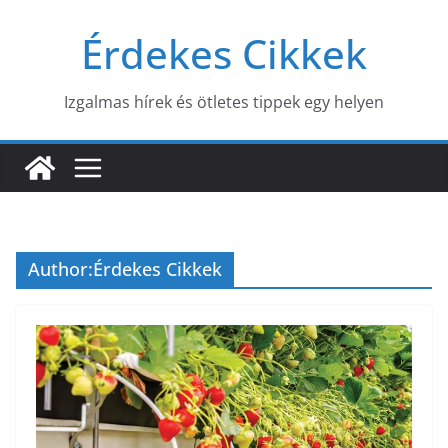
Skip
Érdekes Cikkek
to
content
Izgalmas hírek és ötletes tippek egy helyen
Author:
Érdekes Cikkek