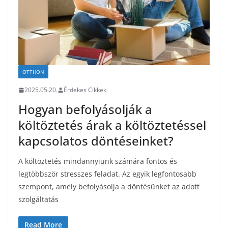
OTTHON
2025.05.20.
Érdekes Cikkek
Hogyan befolyásolják a
költöztetés árak a költöztetéssel
kapcsolatos döntéseinket?
A költöztetés mindannyiunk számára fontos és
legtöbbször stresszes feladat. Az egyik legfontosabb
szempont, amely befolyásolja a döntésünket az adott
szolgáltatás
Read More