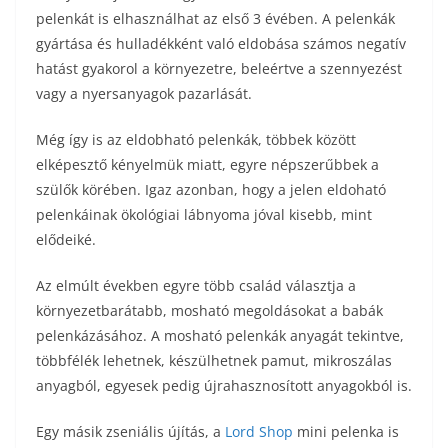
pelenkát is elhasználhat az első 3 évében. A pelenkák
gyártása és hulladékként való eldobása számos negatív
hatást gyakorol a környezetre, beleértve a szennyezést
vagy a nyersanyagok pazarlását.
Még így is az eldobható pelenkák, többek között
elképesztő kényelmük miatt, egyre népszerűbbek a
szülők körében. Igaz azonban, hogy a jelen eldoható
pelenkáinak ökológiai lábnyoma jóval kisebb, mint
elődeiké.
Az elmúlt években egyre több család választja a
környezetbarátabb, mosható megoldásokat a babák
pelenkázásához. A mosható pelenkák anyagát tekintve,
többfélék lehetnek, készülhetnek pamut, mikroszálas
anyagból, egyesek pedig újrahasznosított anyagokból is.
Egy másik zseniális újítás, a
Lord Shop
mini pelenka is