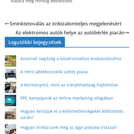
hatása még mindig kedvezőbb.
Sminktetoválás az önbizalomteljes megjelenésért
Az elektromos autók helye az autóbérlés piacán
Legutóbbi bejegyzések
Azonnali segítség a búvárszivattyú kiválasztásához
A retro játékkonzolok széles piaca
A kormánymű, mint az irányíthatóság hajtóműve
PPC kampáynok az online marketing világában
Hogyan kerüljük el a kellemetlenségeket költöztetés
során?
Hogyan birkózzunk meg az ágyi poloska irtással?