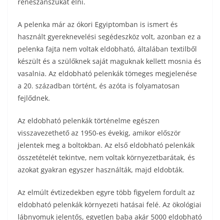
reneszánszukat élni.
A pelenka már az ókori Egyiptomban is ismert és
használt gyereknevelési segédeszköz volt, azonban ez a
pelenka fajta nem voltak eldobható, általában textilből
készült és a szülőknek saját maguknak kellett mosnia és
vasalnia. Az eldobható pelenkák tömeges megjelenése
a 20. században történt, és azóta is folyamatosan
fejlődnek.
Az eldobható pelenkák történelme egészen
visszavezethető az 1950-es évekig, amikor először
jelentek meg a boltokban. Az első eldobható pelenkák
összetételét tekintve, nem voltak környezetbarátak, és
azokat gyakran egyszer használták, majd eldobták.
Az elmúlt évtizedekben egyre több figyelem fordult az
eldobható pelenkák környezeti hatásai felé. Az ökológiai
lábnyomuk jelentős, egyetlen baba akár 5000 eldobható