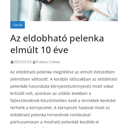
CSALÁD
Az eldobható pelenka
elmúlt 10 éve
2023.03.03.
Érdekes Cikkek
Az eldobható pelenka megítélése az elmúlt évtizedben
jelentősen változott. A korábbi időszakban az eldobható
pelenkák használata környezetszennyezés miatt sokat
kritizált volt, azonban az utóbbi években a
fejlesztéseknek köszönhetően ezek a termékek kevésbé
terhelik a környezetet. A környezeti hatások miatt az
eldobható pelenka hírnevének romlásával
párhuzamosan a mosható pelenkák kezdték el