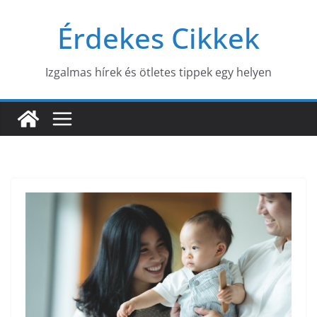
Skip
Érdekes Cikkek
to
content
Izgalmas hírek és ötletes tippek egy helyen