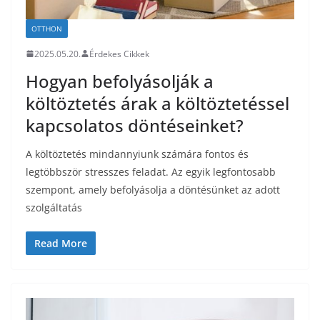
OTTHON
2025.05.20.
Érdekes Cikkek
Hogyan befolyásolják a
költöztetés árak a költöztetéssel
kapcsolatos döntéseinket?
A költöztetés mindannyiunk számára fontos és
legtöbbször stresszes feladat. Az egyik legfontosabb
szempont, amely befolyásolja a döntésünket az adott
szolgáltatás
Read More