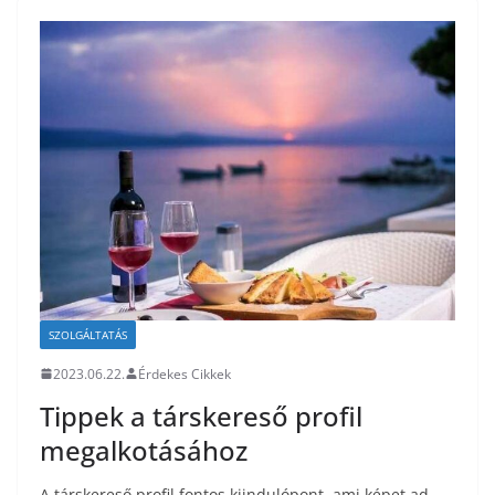
SZOLGÁLTATÁS
2023.06.22.
Érdekes Cikkek
Tippek a társkereső profil
megalkotásához
A társkereső profil fontos kiindulópont, ami képet ad