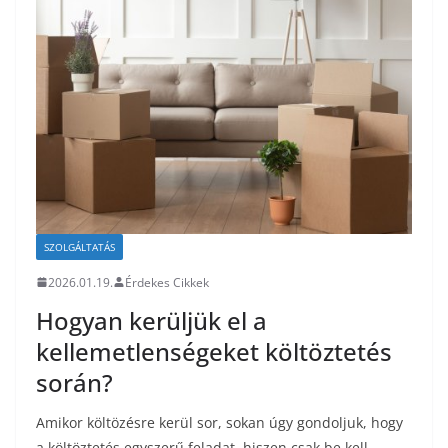
SZOLGÁLTATÁS
2026.01.19.
Érdekes Cikkek
Hogyan kerüljük el a
kellemetlenségeket költöztetés
során?
Amikor költözésre kerül sor, sokan úgy gondoljuk, hogy
a költöztetés egyszerű feladat, hiszen csak be kell