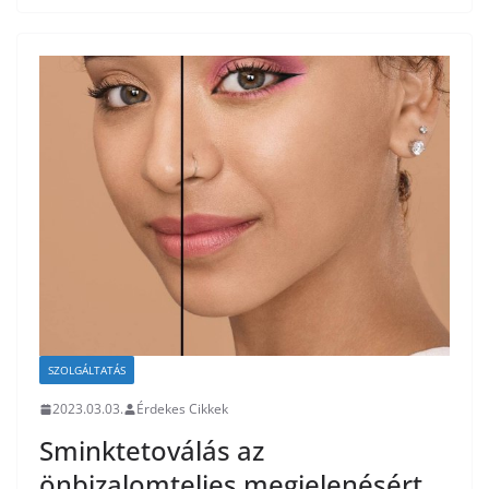
SZOLGÁLTATÁS
2023.03.03.
Érdekes Cikkek
Sminktetoválás az
önbizalomteljes megjelenésért