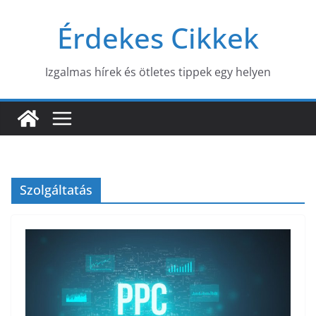
Skip
Érdekes Cikkek
to
content
Izgalmas hírek és ötletes tippek egy helyen
Szolgáltatás