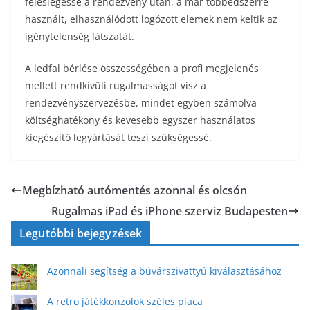
feleslegessé a rendezvény után, a már többedszerre
használt, elhasználódott logózott elemek nem keltik az
igénytelenség látszatát.
A ledfal bérlése összességében a profi megjelenés
mellett rendkívüli rugalmasságot visz a
rendezvényszervezésbe, mindet egyben számolva
költséghatékony és kevesebb egyszer használatos
kiegészítő legyártását teszi szükségessé.
Megbízható autómentés azonnal és olcsón
Rugalmas iPad és iPhone szerviz Budapesten
Legutóbbi bejegyzések
Azonnali segítség a búvárszivattyú kiválasztásához
A retro játékkonzolok széles piaca