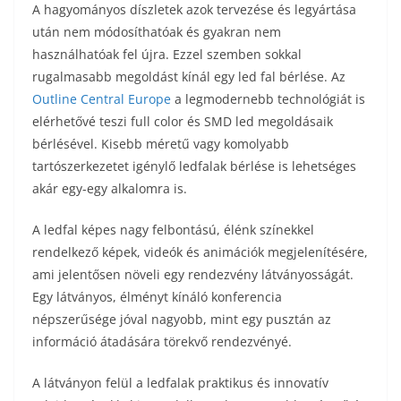
A hagyományos díszletek azok tervezése és legyártása
után nem módosíthatóak és gyakran nem
használhatóak fel újra. Ezzel szemben sokkal
rugalmasabb megoldást kínál egy led fal bérlése. Az
Outline Central Europe
a legmodernebb technológiát is
elérhetővé teszi full color és SMD led megoldásaik
bérlésével. Kisebb méretű vagy komolyabb
tartószerkezetet igénylő ledfalak bérlése is lehetséges
akár egy-egy alkalomra is.
A ledfal képes nagy felbontású, élénk színekkel
rendelkező képek, videók és animációk megjelenítésére,
ami jelentősen növeli egy rendezvény látványosságát.
Egy látványos, élményt kínáló konferencia
népszerűsége jóval nagyobb, mint egy pusztán az
információ átadására törekvő rendezvényé.
A látványon felül a ledfalak praktikus és innovatív