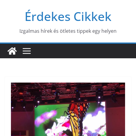
Skip
Érdekes Cikkek
to
content
Izgalmas hírek és ötletes tippek egy helyen