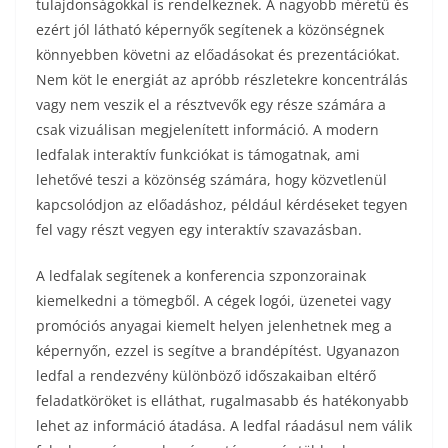
tulajdonságokkal is rendelkeznek. A nagyobb méretű és
ezért jól látható képernyők segítenek a közönségnek
könnyebben követni az előadásokat és prezentációkat.
Nem köt le energiát az apróbb részletekre koncentrálás
vagy nem veszik el a résztvevők egy része számára a
csak vizuálisan megjelenített információ. A modern
ledfalak interaktív funkciókat is támogatnak, ami
lehetővé teszi a közönség számára, hogy közvetlenül
kapcsolódjon az előadáshoz, például kérdéseket tegyen
fel vagy részt vegyen egy interaktív szavazásban.
A ledfalak segítenek a konferencia szponzorainak
kiemelkedni a tömegből. A cégek logói, üzenetei vagy
promóciós anyagai kiemelt helyen jelenhetnek meg a
képernyőn, ezzel is segítve a brandépítést. Ugyanazon
ledfal a rendezvény különböző időszakaiban eltérő
feladatköröket is elláthat, rugalmasabb és hatékonyabb
lehet az információ átadása. A ledfal ráadásul nem válik