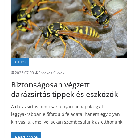
OTTHON
2025.07.09.
Érdekes Cikkek
Biztonságosan végzett
darázsirtás tippek és eszközök
A darázsirtás nemcsak a nyári hónapok egyik
leggyakrabban előforduló feladata, hanem egy olyan
kihívás is, amellyel sokan szembesülünk az otthonunk
Read More