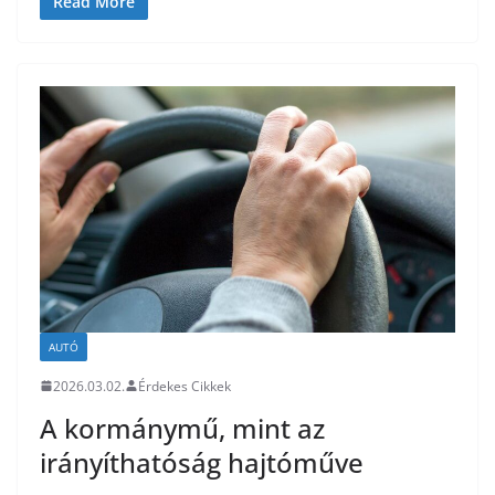
Read More
AUTÓ
2026.03.02.
Érdekes Cikkek
A kormánymű, mint az
irányíthatóság hajtóműve