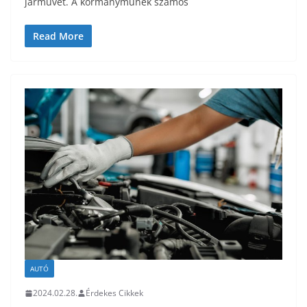
járművet. A kormányműnek számos
Read More
AUTÓ
2024.02.28.
Érdekes Cikkek