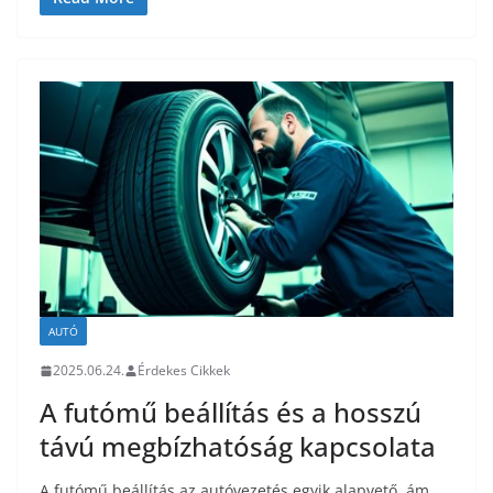
AUTÓ
2025.06.24.
Érdekes Cikkek
A futómű beállítás és a hosszú
távú megbízhatóság kapcsolata
A futómű beállítás az autóvezetés egyik alapvető, ám