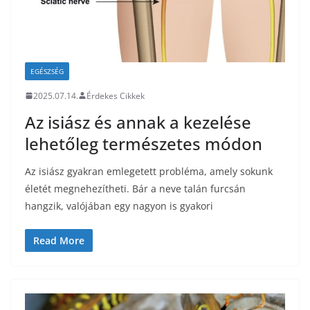
EGÉSZSÉG
2025.07.14.
Érdekes Cikkek
Az isiász és annak a kezelése
lehetőleg természetes módon
Az isiász gyakran emlegetett probléma, amely sokunk
életét megnehezítheti. Bár a neve talán furcsán
hangzik, valójában egy nagyon is gyakori
Read More