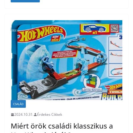
CSALÁD
2024.10.31.
Érdekes Cikkek
Miért örök családi klasszikus a