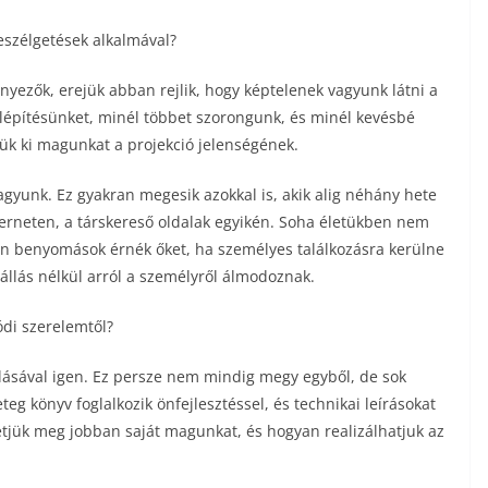
eszélgetések alkalmával?
tényezők, erejük abban rejlik, hogy képtelenek vagyunk látni a
felépítésünket, minél többet szorongunk, és minél kevésbé
ük ki magunkat a projekció jelenségének.
agyunk. Ez gyakran megesik azokkal is, akik alig néhány hete
erneten, a társkereső oldalak egyikén. Soha életükben nem
lyen benyomások érnék őket, ha személyes találkozásra kerülne
állás nélkül arról a személyről álmodoznak.
ódi szerelemtől?
dolásával igen. Ez persze nem mindig megy egyből, de sok
teg könyv foglalkozik önfejlesztéssel, és technikai leírásokat
tjük meg jobban saját magunkat, és hogyan realizálhatjuk az