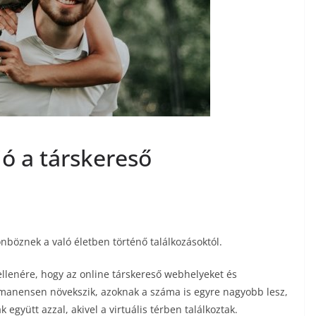
ió a társkereső
önböznek a való életben történő találkozásoktól.
llenére, hogy az online társkereső webhelyeket és
manensen növekszik, azoknak a száma is egyre nagyobb lesz,
gyütt azzal, akivel a virtuális térben találkoztak.