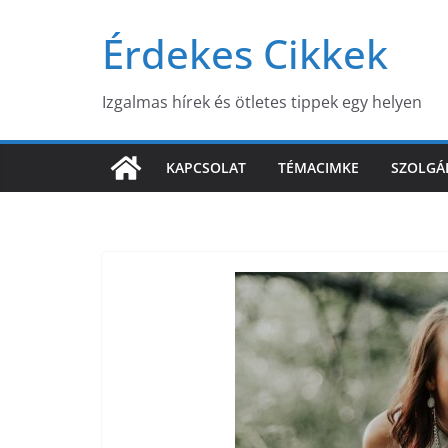
Skip
Érdekes Cikkek
to
content
Izgalmas hírek és ötletes tippek egy helyen
KAPCSOLAT
TÉMACIMKE
SZOLGÁ