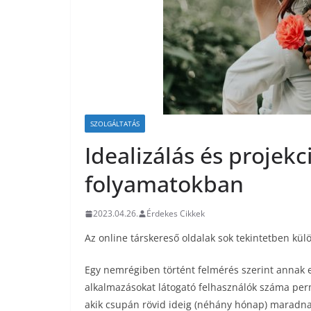
SZOLGÁLTATÁS
Idealizálás és projekc
folyamatokban
2023.04.26.
Érdekes Cikkek
Az online társkereső oldalak sok tekintetben kül
Egy nemrégiben történt felmérés szerint annak e
alkalmazásokat látogató felhasználók száma per
akik csupán rövid ideig (néhány hónap) maradnak e