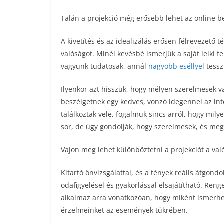
Talán a projekció még erősebb lehet az online b
A kivetítés és az idealizálás erősen félrevezető 
valóságot. Minél kevésbé ismerjük a saját lelki 
vagyunk tudatosak, annál
nagyobb eséllyel
tessz
Ilyenkor azt hisszük, hogy mélyen szerelmesek v
beszélgetnek egy kedves, vonzó idegennel az int
találkoztak vele, fogalmuk sincs arról, hogy mi
sor, de úgy gondolják, hogy szerelmesek, és meg
Vajon meg lehet különböztetni a projekciót a val
Kitartó önvizsgálattal, és a tények reális átgon
odafigyelésel és gyakorlással elsajátítható. Renge
alkalmaz arra vonatkozóan, hogy miként ismerhe
érzelmeinket az események tükrében.