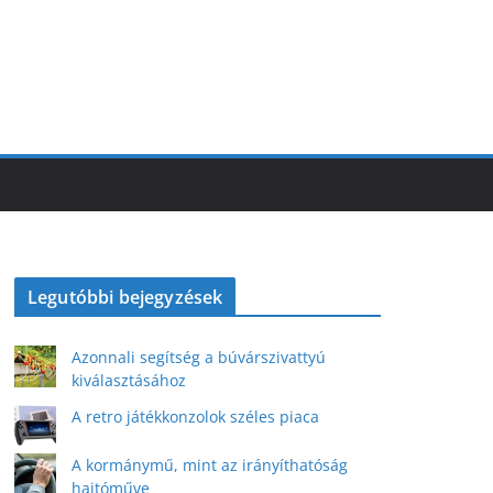
Legutóbbi bejegyzések
Azonnali segítség a búvárszivattyú
kiválasztásához
A retro játékkonzolok széles piaca
A kormánymű, mint az irányíthatóság
hajtóműve