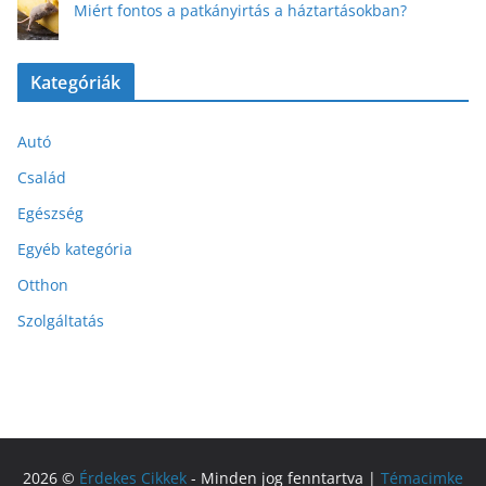
Miért fontos a patkányirtás a háztartásokban?
Kategóriák
Autó
Család
Egészség
Egyéb kategória
Otthon
Szolgáltatás
2026 ©
Érdekes Cikkek
- Minden jog fenntartva |
Témacimke