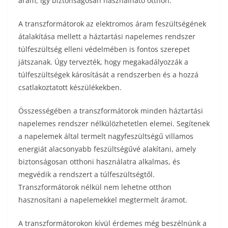
áram, így biztonságosan használható otthon.
A transzformátorok az elektromos áram feszültségének
átalakítása mellett a háztartási napelemes rendszer
túlfeszültség elleni védelmében is fontos szerepet
játszanak. Úgy tervezték, hogy megakadályozzák a
túlfeszültségek károsítását a rendszerben és a hozzá
csatlakoztatott készülékekben.
Összességében a transzformátorok minden háztartási
napelemes rendszer nélkülözhetetlen elemei. Segítenek
a napelemek által termelt nagyfeszültségű villamos
energiát alacsonyabb feszültségűvé alakítani, amely
biztonságosan otthoni használatra alkalmas, és
megvédik a rendszert a túlfeszültségtől.
Transzformátorok nélkül nem lehetne otthon
hasznosítani a napelemekkel megtermelt áramot.
A transzformátorokon kívül érdemes még beszélnünk a