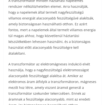
A transzformátor minden háztartási napelemes
rendszer nélkülözhetetlen elemei. Arra használják,
hogy a napelemek által termelt nagyfeszültségű
villamos energiát alacsonyabb feszültségűvé alakítsák,
amely biztonságosan használható otthon. Ez azért
fontos, mert a napelemek által termelt villamos energia
túl magas ahhoz, hogy közvetlenül háztartási
készülékekben lehessen használni, és a biztonságos
használat előtt alacsonyabb feszültségre kell
átalakítani.
A transzformátor az elektromágneses indukció elvét
használja, hogy a nagyfeszültségű elektromosságot
alacsonyabb feszültséggé alakítsa át. Amikor az
elektromos áram átfolyik a transzformátoron, mágneses
mezőt hoz létre, amely viszont áramot generál a
transzformátor szekunder tekercsében. Ennek az
áramnak a feszültsége alacsonyabb, mint az eredeti