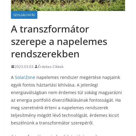
SZOLGÁLTATÁS
A transzformátor
szerepe a napelemes
rendszerekben
2023.03.03.
Érdekes Cikkek
A
SolarZone
napelemes rendszer megértése napjaink
egyik fontos háztartási kihívása. A jelenlegi
energiaválságban nem érdemes túl sokáig magyarázni
az energia portfolió diverzifikálásának fontosságát. Ha
meg szeretnénk érteni a napelemes rendszerek
teljesítmény mögött lévő technológiát, érdemes kicsit
beszélnünk a transzformátor szerepéről.