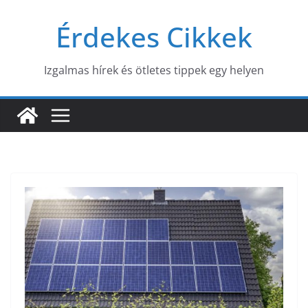
Skip
Érdekes Cikkek
to
content
Izgalmas hírek és ötletes tippek egy helyen